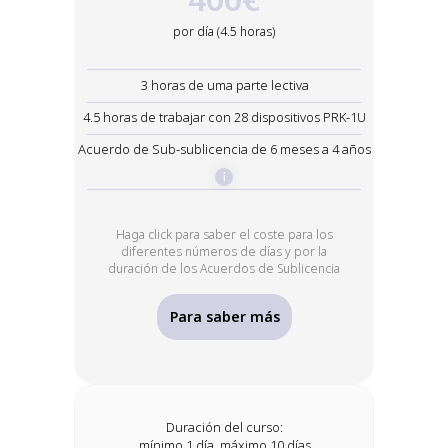
3
por día (4.5 horas)
– de 1 año a 4 años
3 horas de uma parte lectiva
Acuerdo de sublicencia
4.5 horas de trabajar con 28 dispositivos PRK-1U
Al finalizar el curso de formación el
Acuerdo de Sub-sublicencia de 6 meses a 4 años
oyente recibirá una cuenta con un
dispositivo PRK-1U de configuración
individual y acceso a la biblioteca del
Centro Educativo.
Haga click para saber el coste para los
diferentes números de días y por la
duración de los Acuerdos de Sublicencia
— calendario
Haga clic para ver el calendario de
Para saber más
seminarios web intensivos
Calendario
Duración del curso:
mínimo 1 día, máximo 10 días