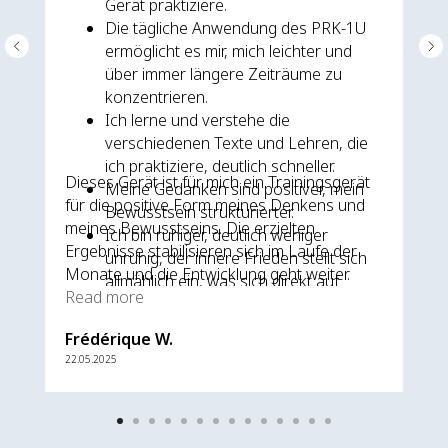
Gerät praktiziere.
Die tägliche Anwendung des PRK-1U
ermöglicht es mir, mich leichter und
über immer längere Zeiträume zu
konzentrieren.
Ich lerne und verstehe die
verschiedenen Texte und Lehren, die
ich praktiziere, deutlich schneller.
Dieses Gerät ist für mich ein Trainingsgerät
Meine Gedanken sind positiver, mein
für die positive Form meines Denkens und
Bewusstsein strukturierter.
meines Bewusstseins. Die erzielten
Ich bin ruhiger, deutlich weniger
Ergebnisse stabilisieren sich im Laufe der
unruhig, der innere Frieden stellt sich
Monate und die Entwicklung geht weiter.
allmählich ein, was sich direkt auf
Read more
meine Gesundheit und meinen
physischen Körper auswirkt – ich fühle
Frédérique W.
mich jeden Tag besser.
22.05.2025
Mein Körper hat neue Vitalität und
Lebenskraft gewonnen.
Meine Haut regeneriert sich, die Falten
sind weniger tief.