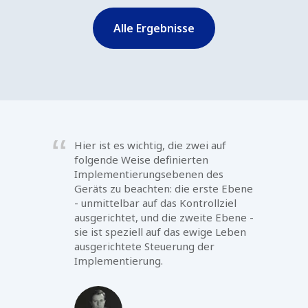
In meinem Wohnort beruhigen sich die
Spannungen mit den Nachbarn.
Alle Ergebnisse
Mein Haar, das ursprünglich grau ist
und das ich färbe, wird dunkler, mit
kastanienbraunem Nachwuchs
zwischen dem Hinterkopf und dem
Scheitel, im Nackenbereich sowie im
Bereich der Scheitelbeine (Schläfen);
es wächst schneller und wird
Hier ist es wichtig, die zwei auf
voluminöser. Meine Friseurin hat mich
folgende Weise definierten
sogar darauf hingewiesen. Der
Implementierungsebenen des
Prozess der Regeneration und
Geräts zu beachten: die erste Ebene
Verjüngung ist aktiv.
- unmittelbar auf das Kontrollziel
ausgerichtet, und die zweite Ebene -
sie ist speziell auf das ewige Leben
ausgerichtete Steuerung der
Implementierung.