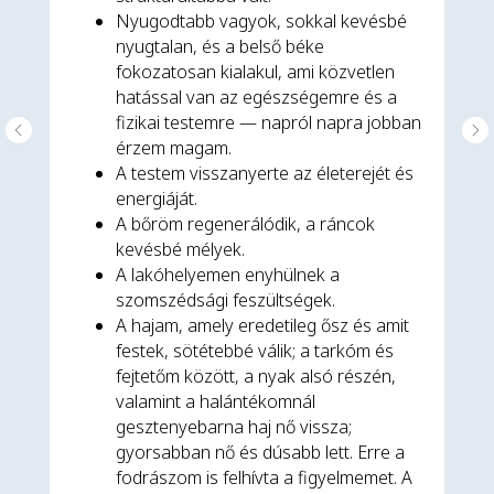
Nyugodtabb vagyok, sokkal kevésbé
nyugtalan, és a belső béke
fokozatosan kialakul, ami közvetlen
hatással van az egészségemre és a
fizikai testemre — napról napra jobban
érzem magam.
A testem visszanyerte az életerejét és
energiáját.
A bőröm regenerálódik, a ráncok
kevésbé mélyek.
A lakóhelyemen enyhülnek a
szomszédsági feszültségek.
A hajam, amely eredetileg ősz és amit
festek, sötétebbé válik; a tarkóm és
fejtetőm között, a nyak alsó részén,
valamint a halántékomnál
gesztenyebarna haj nő vissza;
gyorsabban nő és dúsabb lett. Erre a
fodrászom is felhívta a figyelmemet. A