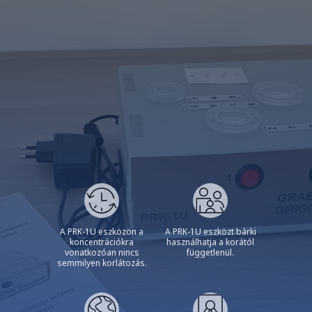
A PRK-1U eszközön a
A PRK-1U eszközt bárki
koncentrációkra
használhatja a korától
vonatkozóan nincs
függetlenül.
semmilyen korlátozás.