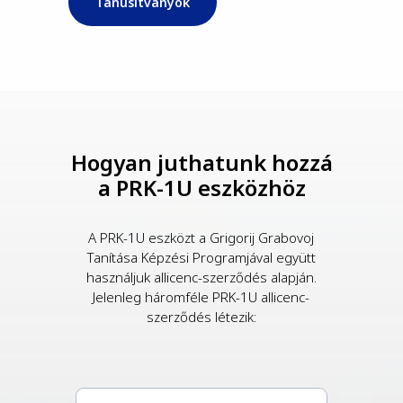
Tanúsítványok
Hogyan juthatunk hozzá
a PRK-1U eszközhöz
A PRK-1U eszközt a Grigorij Grabovoj
Tanítása Képzési Programjával együtt
használjuk allicenc-szerződés alapján.
Jelenleg háromféle PRK-1U allicenc-
szerződés létezik: