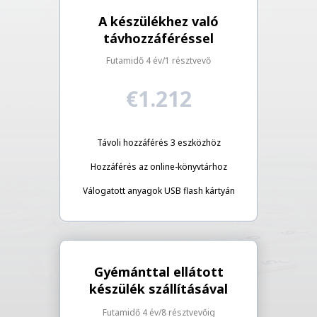
A készülékhez való
távhozzáféréssel
Futamidő 4 év/1 résztvevő
€1.212
Távoli hozzáférés 3 eszközhöz
Hozzáférés az online-könyvtárhoz
Válogatott anyagok USB flash kártyán
Gyémánttal ellátott
készülék szállításával
Futamidő 4 év/8 résztvevőig