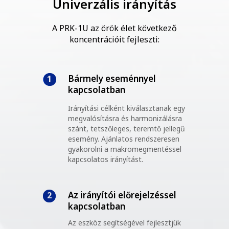
Univerzális irányítás
A PRK-1U az örök élet következő
koncentrációit fejleszti:
Bármely eseménnyel
1
kapcsolatban
Irányítási célként kiválasztanak egy
megvalósításra és harmonizálásra
szánt, tetszőleges, teremtő jellegű
esemény. Ajánlatos rendszeresen
gyakorolni a makromegmentéssel
kapcsolatos irányítást.
Az irányítói előrejelzéssel
2
kapcsolatban
Az eszköz segítségével fejlesztjük