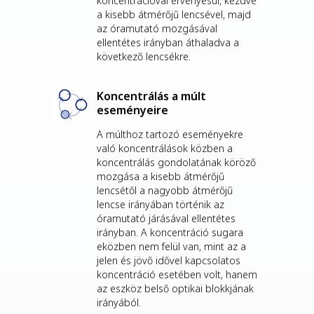
koncentrációval érvényesül, kezdve
a kisebb átmérőjű lencsével, majd
az óramutató mozgásával
ellentétes irányban áthaladva a
következő lencsékre.
Koncentrálás a múlt
eseményeire
A múlthoz tartozó eseményekre
való koncentrálások közben a
koncentrálás gondolatának köröző
mozgása a kisebb átmérőjű
lencsétől a nagyobb átmérőjű
lencse irányában történik az
óramutató járásával ellentétes
irányban. A koncentráció sugara
eközben nem felül van, mint az a
jelen és jövő idővel kapcsolatos
koncentráció esetében volt, hanem
az eszköz belső optikai blokkjának
irányából.