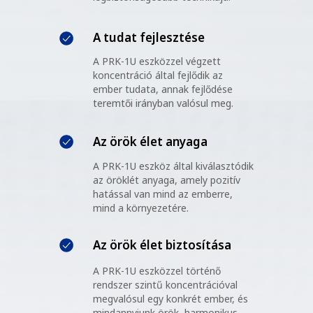
A tudat fejlesztése
A PRK-1U eszközzel végzett
koncentráció által fejlődik az
ember tudata, annak fejlődése
teremtői irányban valósul meg.
Az örök élet anyaga
A PRK-1U eszköz által kiválasztódik
az öröklét anyaga, amely pozitív
hatással van mind az emberre,
mind a környezetére.
Az örök élet biztosítása
A PRK-1U eszközzel történő
rendszer szintű koncentrációval
megvalósul egy konkrét ember, és
mindannyiunk örök, harmonikus