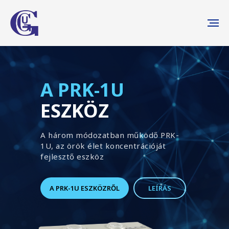
A PRK-1U
ESZKÖZ
A három módozatban működő PRK-
1U, az örök élet koncentrációját
fejlesztő eszköz
A PRK-1U ESZKÖZRŐL
LEÍRÁS