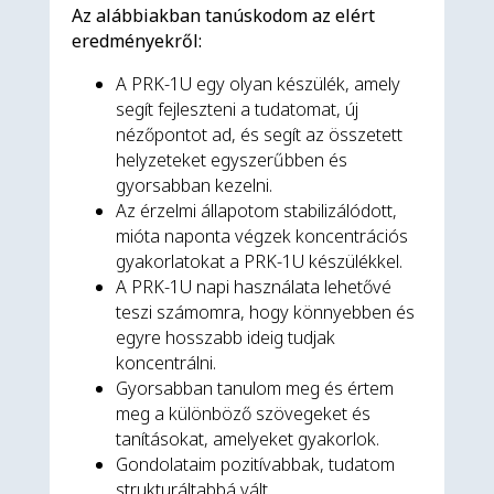
Az alábbiakban tanúskodom az elért
eredményekről:
A PRK-1U egy olyan készülék, amely
segít fejleszteni a tudatomat, új
nézőpontot ad, és segít az összetett
helyzeteket egyszerűbben és
gyorsabban kezelni.
Az érzelmi állapotom stabilizálódott,
mióta naponta végzek koncentrációs
gyakorlatokat a PRK-1U készülékkel.
A PRK-1U napi használata lehetővé
teszi számomra, hogy könnyebben és
egyre hosszabb ideig tudjak
koncentrálni.
Gyorsabban tanulom meg és értem
meg a különböző szövegeket és
tanításokat, amelyeket gyakorlok.
Gondolataim pozitívabbak, tudatom
strukturáltabbá vált.