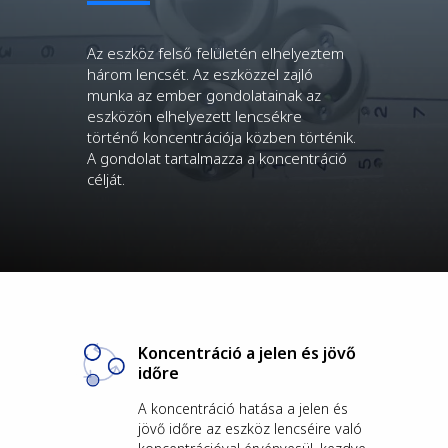
Az eszköz felső felületén elhelyeztem
három lencsét. Az eszközzel zajló
munka az ember gondolatainak az
eszközön elhelyezett lencsékre
történő koncentrációja közben történik.
A gondolat tartalmazza a koncentráció
célját.
Koncentráció a jelen és jövő
időre
A koncentráció hatása a jelen és
jövő időre az eszköz lencséire való