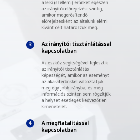
a lelki (szellemi) erőnket egészen
az irányítói előrejelzési szintig,
amikor megerősítendő
előrejelzésként az általunk elérni
kívánt célt határozzuk meg.
Az irányítói tisztánlátással
3
kapcsolatban
Az eszköz segítségével fejlesztik
az irányítói tisztánlátás
képességét, amikor az eseményt
az akaraterőnkkel változtatjuk
meg egy jobb irányba, és még
információs szinten sem rögzítjük
a helyzet esetleges kedvezőtlen
kimenetelét.
4
A megfiatalítással
kapcsolatban