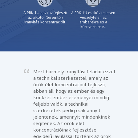
A PRK-1U eszköz fejleszti
A PRK-1U eszköz teljesen
az alkotói (teremtői)
veszélytelen az
irányítás koncentrációit.
emberekre és a
környezetre is.
Mert bármely irányítási feladat ezzel
a technikai szerkezettel, amely az
örök élet koncentrációit fejleszti,
abban áll, hogy az ember és egy
konkrét ember eseményei mindig
feljebb valók, a technikai
szerkezetek pedig csak annyit
jelentenek, amennyit mindenkinek
segítenek. Az örök élet
koncentrációinak fejlesztése
egyidejű javulással történik az örök